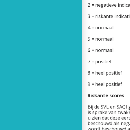
2 = negatie
3 = riskant
4 = no
5 = no
6 = no
7 = pos
8 = heel
9 = heel
Riskante scores
Bij de SVL en SAQI 
is sprake van zwak
u zien dat deze eer
beschouwd als negat
wordt beschouwd al