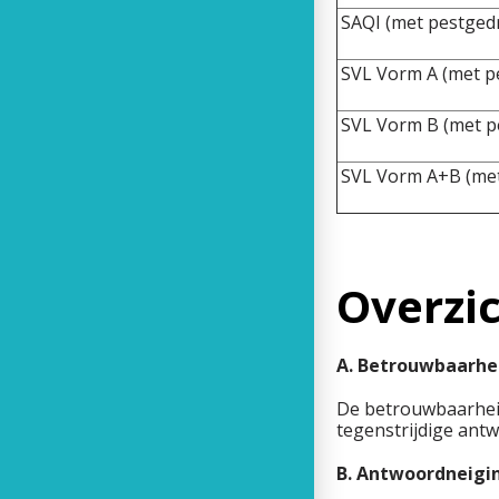
SAQI (met pestgedr
SVL Vorm A (met p
SVL Vorm B (met p
SVL Vorm A+B (met
Overzic
A. Bet
De betrouwbaarheid
tegenstrijdige antw
B. Antwoordneigi