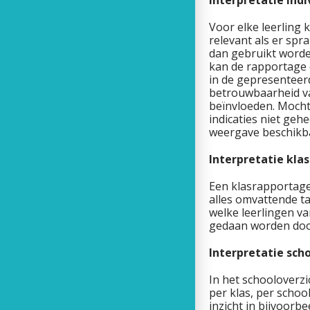
Interpretatie ind
Voor elke leerling
relevant als er spr
dan gebruikt worden
kan de rapportage 
in de gepresenteer
betrouwbaarheid va
beïnvloeden. Mocht 
indicaties niet geh
weergave beschikb
Interpretatie kla
Een klasrapportage 
alles omvattende t
welke leerlingen va
gedaan worden door
Interpretatie sch
In het schooloverzi
per klas, per schoo
inzicht in bijvoorb