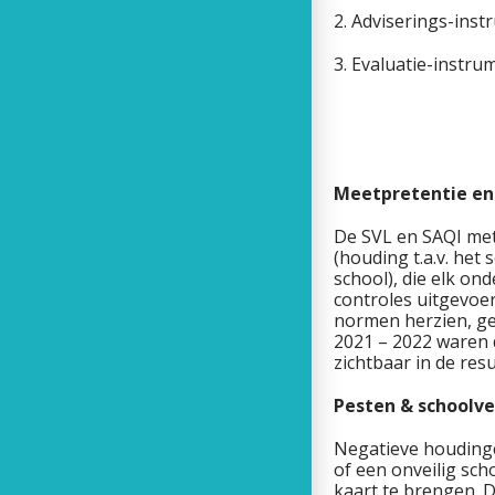
2. Adviserings-ins
3. Evaluatie-instr
- Evaluatie
- Evaluatie 
Meetpretentie en
De SVL en SAQI mete
(houding t.a.v. het
school), die elk on
controles uitgevoer
normen herzien, ge
2021 – 2022 waren d
zichtbaar in de re
Pesten & schoolve
Negatieve houdinge
of een onveilig sch
kaart te brengen. 