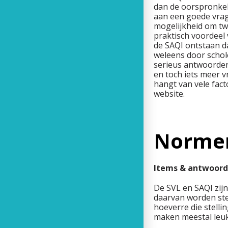
dan de oorspronkeli
aan een goede vrag
mogelijkheid om twe
praktisch voordeel 
de SAQI ontstaan d
weleens door schol
serieus antwoorden.
en toch iets meer v
hangt van vele fact
website.
Norme
Items & antwoor
De SVL en SAQI zijn
daarvan worden ste
hoeverre die stelli
maken meestal leuk