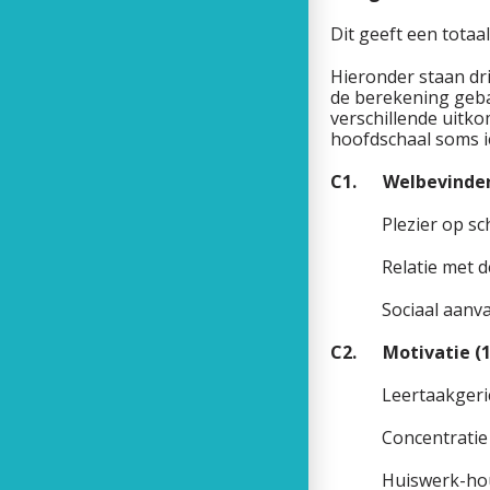
Dit geeft een totaa
Hieronder staan dr
de berekening geba
verschillende uitk
hoofdschaal soms i
C1. We
Plez
Relati
Sociaal aanva
C2. Motivati
Leer
Conce
Hui