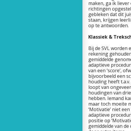
maken, ga ik liever
richtingen opgestel
gebleken dat dit ju
staan, krijgen leer
op te antwoorden.
Klassiek & Treksc
Bij de SVL worden e
rekening gehouden m
gemiddelde genomen
adaptieve procedur
van een ‘score’, of
bijvoorbeeld een sc
houding heeft t.a.v
loopt van ongeveer 
houdingen van drie
hebben. Iemand kan
maar toch moeite me
‘Motivatie’ niet e
adaptieve procedur
positie op ‘Motivati
gemiddelde van de d