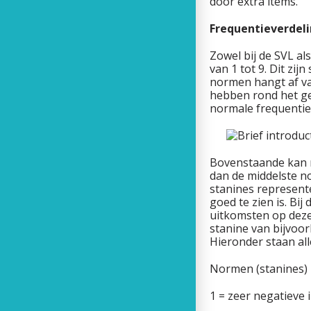
door extra items.
Frequentieverdeli
Zowel bij de SVL a
van 1 tot 9. Dit zi
normen hangt af va
hebben rond het ge
normale frequentiev
Bovenstaande kan n
dan de middelste no
stanines represent
goed te zien is. Bi
uitkomsten op deze
stanine van bijvoor
Hieronder staan all
Normen (stanin
1 = zeer nega