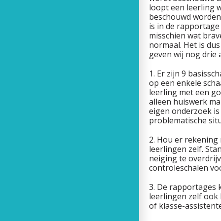
loopt een leerling 
beschouwd worden a
is in de rapportage
misschien wat brave
normaal. Het is dus
geven wij nog drie 
1. Er zijn 9 basiss
op een enkele schaa
leerling met een go
alleen huiswerk mak
eigen onderzoek is 
problematische situ
2. Hou er rekening
leerlingen zelf. St
neiging te overdri
controleschalen v
3. De rapportages 
leerlingen zelf oo
of klasse-assistent