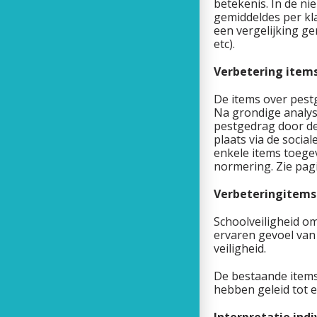
betekenis. In de n
gemiddeldes per kl
een vergelijking g
etc).
Verbetering item
De items over pestg
Na grondige analyse
pestgedrag door de
plaats via de socia
enkele items toege
normering. Zie pagi
Verbetering
items
Schoolveiligheid om
ervaren gevoel van 
veiligheid.
De bestaande items 
hebben geleid tot e