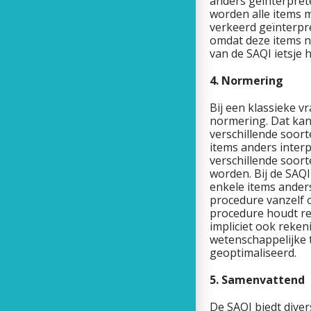
anders geïnterprete
worden alle items 
verkeerd geïnterpr
omdat deze items n
van de SAQI ietsje 
4. Normering
Bij een klassieke 
normering. Dat kan 
verschillende soor
items anders inter
verschillende soor
worden. Bij de SAQI
enkele items ander
procedure vanzelf
procedure houdt re
impliciet ook reken
wetenschappelijke t
geoptimaliseerd.
5. Samenvattend
De SAQI biedt diver