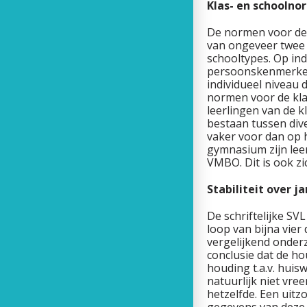
Klas- en schooln
De normen voor de 
van ongeveer twee d
schooltypes. Op ind
persoonskenmerken,
individueel niveau
normen voor de kla
leerlingen van de k
bestaan tussen div
vaker voor dan op 
gymnasium zijn lee
VMBO. Dit is ook zi
Stabiliteit over j
De schriftelijke SV
loop van bijna vier
vergelijkend onder
conclusie dat de ho
houding t.a.v. huis
natuurlijk niet vre
hetzelfde. Een uitz