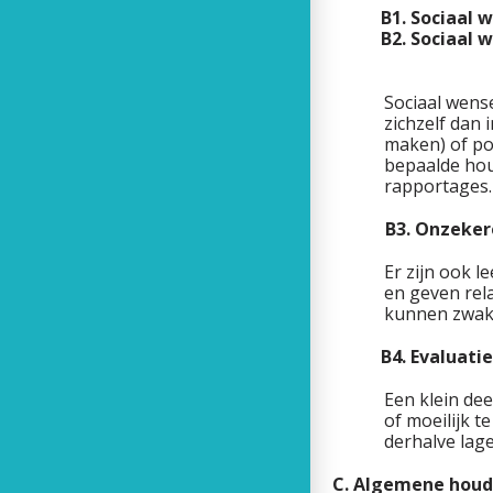
B1. Sociaal wen
B2. Sociaal wens
Sociaal wense
zichzelf dan 
maken) of pos
bepaalde houd
rapportages.
B3. Onz
Er zijn ook 
en geven rel
kunnen zwak
B4. Evalu
Een klein dee
of moeilijk t
derhalve lag
C. Algemene h