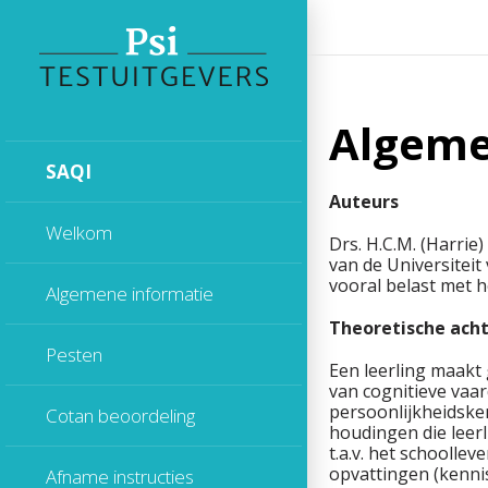
Algeme
SAQI
Auteurs
Welkom
Drs. H.C.M. (Harri
van de Universiteit
vooral belast met h
Algemene informatie
Theoretische ach
Pesten
Een leerling maakt
van cognitieve vaa
persoonlijkheidsk
Cotan beoordeling
houdingen die leerl
t.a.v. het schooll
opvattingen (kenni
Afname instructies