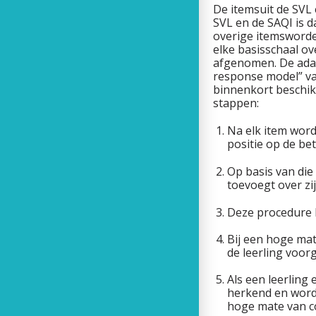
De itemsuit de SVL 
SVL en de SAQI is 
overige itemsworden
elke basisschaal ov
afgenomen. De adap
response model” va
binnenkort beschik
stappen:
Na elk item word
positie op de be
Op basis van die
toevoegt over zij
Deze procedure h
Bij een hoge ma
de leerling voor
Als een leerling
herkend en word
hoge mate van co