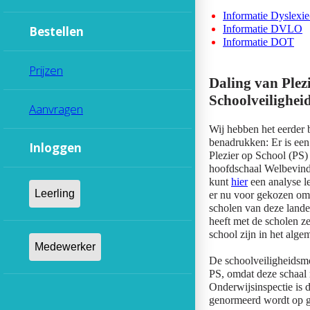
Informatie Dyslexie
Informatie DVLO
Bestellen
Informatie DOT
Prijzen
Daling van Plez
Schoolveilighei
Aanvragen
Wij hebben het eerder 
benadrukken: Er is een 
Inloggen
Plezier op School (PS)
hoofdschaal Welbevinde
kunt
hier
een analyse l
er nu voor gekozen om d
scholen van deze landel
heeft met de scholen z
school zijn in het alge
De schoolveiligheidsm
PS, omdat deze schaal
Onderwijsinspectie is d
genormeerd wordt op ge