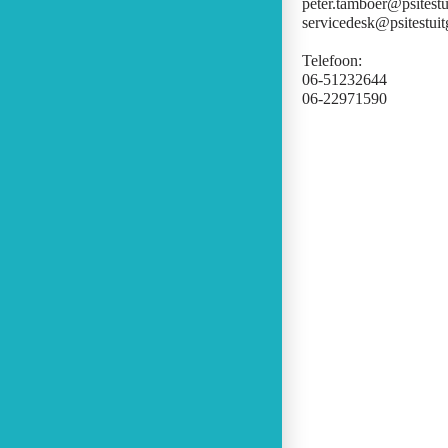
peter.tamboer@psitestu
servicedesk@psitestuit
Telefoon:
06-51232644
06-22971590