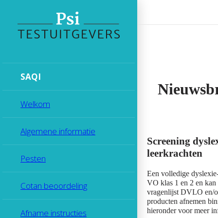
SAQI
Nieuwsb
Welkom
Algemene informatie
Screening dysle
leerkrachten
Pesten
Een volledige dyslexie
VO klas 1 en 2 en kan
Cotan beoordeling
vragenlijst DVLO en/o
producten afnemen binn
hieronder voor meer in
Afname instructies